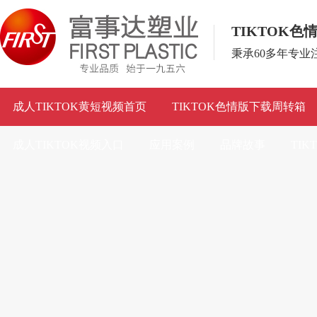
TIKTOK
秉承60多年专
成人TIKTOK黄短视频首页
TIKTOK色情版下载周转箱
成人TIKTOK视频入口
应用案例
品牌故事
TI