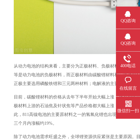
QQ咨询
QQ咨询
400电话
从动力电池的结构来看，主要分为正极材料、负极材料、电解液
等是动力电池的负极材料，而正极材料由碳酸锂材料和前驱体材料构
正极主要选用磷酸铁锂和三元两种材料；电解液的主要原材料是六氟
在线留言
目前，碳酸锂材料的价格从去年下半年开始大幅上涨，至今价格涨
极材料上游的石油焦及针状焦等产品价格都大幅上涨，例如六氟磷酸锂
微信扫一扫
此，811高镍电池的主要原材料之一的氢氧化锂也出现了价格上
三个月内涨幅约19%。
除了动力电池需求旺盛之外，全球锂资源供应紧张是主要原因