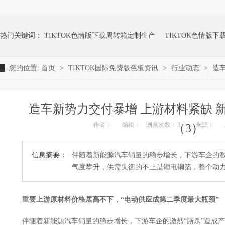
热门关键词：
TIKTOK色情版下载周转箱定制生产
TIKTOK色情版
您的位置:
首页
>
TIKTOK国际免费版色板资讯
>
行业动态
>
造车
成人TIKTOK黄短视频TIKTOK色情版下载周转箱
TIKTOK色情版下
造车新势力交付暴增 上游材料紧缺 新能源
作者：
编辑：
浏览次数： 1
来源：
（3）
信息摘要：
伴随着新能源汽车销量的稳步增长，下游车企的
气度攀升，供需失衡的不止是锂电铜箔，整个
重要上游原材料价格居高不下，“电动供应成第二季度最大瓶颈”
伴随着新能源汽车销量的稳步增长，下游车企的激烈“厮杀”造成