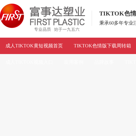
TIKTOK
秉承60多年专
成人TIKTOK黄短视频首页
TIKTOK色情版下载周转箱
成人TIKTOK视频入口
应用案例
品牌故事
TI