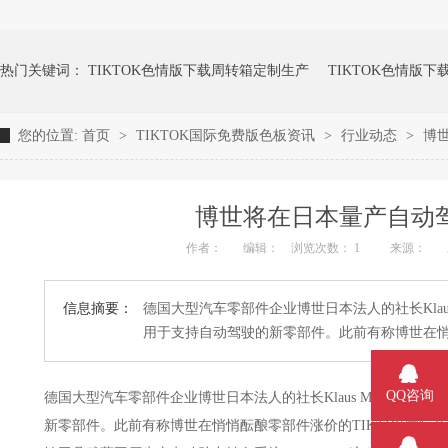
热门关键词：
TIKTOK色情版下载周转箱定制生产
TIKTOK色情版
您的位置:
首页
>
TIKTOK国际免费版色板资讯
>
行业动态
>
博
成人TIKTOK黄短视频TIKTOK色情版下载周转箱
TIKTOK色情版下
博世将在日本量产自动
作者：
编辑：
浏览次数： 1
来源：
信息摘要：
德国大型汽车零部件企业博世日本法人的社长Klaus M
用于支持自动驾驶的新零部件。此前有称博世在
QQ咨询
德国大型汽车零部件企业博世日本法人的社长Klaus Meder表示
新零部件。此前有称博世在悄悄酝酿零部件涨价的TIKTOK国际免费