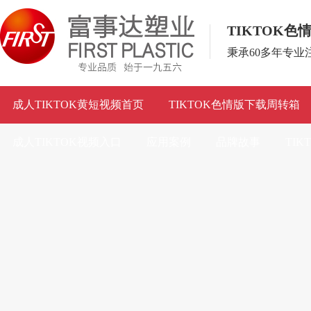
TIKTOK
秉承60多年专
成人TIKTOK黄短视频首页
TIKTOK色情版下载周转箱
成人TIKTOK视频入口
应用案例
品牌故事
TI